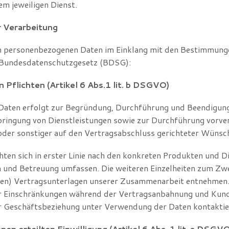
 jeweiligen Dienst.
 Verarbeitung
ten personenbezogenen Daten im Einklang mit den Bestimmun
Bundesdatenschutzgesetz (BDSG):
n Pflichten (Artikel 6 Abs.1 lit. b DSGVO)
Daten erfolgt zur Begründung, Durchführung und Beendigung 
bringung von Dienstleistungen sowie zur Durchführung vorv
der sonstiger auf den Vertragsabschluss gerichteter Wünsche
ten sich in erster Linie nach den konkreten Produkten und D
 und Betreuung umfassen. Die weiteren Einzelheiten zum Zw
ichen) Vertragsunterlagen unserer Zusammenarbeit entnehmen.
er Einschränkungen während der Vertragsanbahnung und Kunde
Geschäftsbeziehung unter Verwendung der Daten kontaktiert
nen erteilten Einwilligung (Artikel 6 Abs. 1 lit. a DSGV