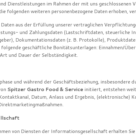
d Dienstleistungen im Rahmen der mit uns geschlossenen Ve
ie folgenden weiteren personenbezogene Daten erhoben, ver
aten aus der Erfüllung unserer vertraglichen Verpflichtung
istungs- und Zahlungsdaten (Lastschriftdaten, steuerliche I
ber), Dokumentationsdaten (z. B. Protokolle), Produktdaten
 folgende geschäftliche Bonitätsunterlagen: Einnahmen/Über
Art und Dauer der Selbständigkeit.
ase und während der Geschäftsbeziehung, insbesondere durc
 von
Spitzer Gastro Food & Service
initiiert, entstehen w
Kontaktkanal, Datum, Anlass und Ergebnis, (elektronische) K
n Direktmarketingmaßnahmen.
llschaft
hmen von Diensten der Informationsgesellschaft erhalten Si